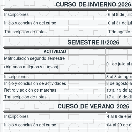
CURSO DE INVIERNO 2026
Inscripciones
6 al 8 de jul
Inicio y conclusión del curso
6 al 31 de ju
Transcripción de notas
1 de agosto
SEMESTRE II/2026
ACTIVIDAD
Matriculación segundo semestre
01 de julio a
(Alumnos antiguos y nuevos)
Inscripciones
3 al 8 de ago
Inicio y conclusión de actividades
3 de agosto a
Retiro y adición de materias
10 al 13 de 
Transcripción de notas
17 al 18 de d
CURSO DE VERANO 2026
Inscripciones
4 al 6 de en
Inicio y conclusión del curso
04 al 29 de 