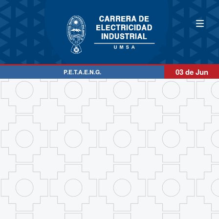
03 de Jun
P.E.T.A.E.N.G.